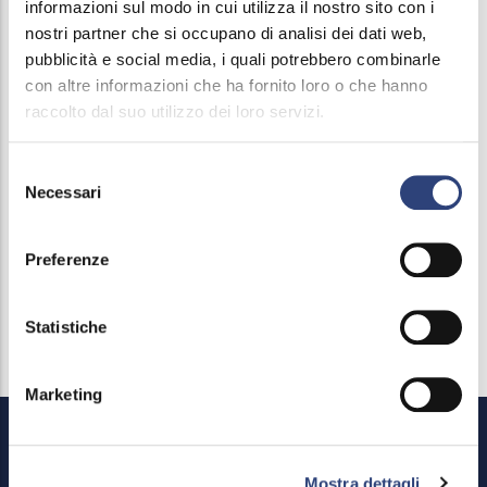
Riflessi, Magazine & podcast
informazioni sul modo in cui utilizza il nostro sito con i
nostri partner che si occupano di analisi dei dati web,
Giornata Provinciale dell'Acqua
pubblicità e social media, i quali potrebbero combinarle
con altre informazioni che ha fornito loro o che hanno
Podcast
raccolto dal suo utilizzo dei loro servizi.
Press Releases
Selezione
Necessari
del
Acknowledgments
consenso
Contributi, sponsorizzazioni e patrocini
Preferenze
Press kits and materials
Statistiche
Marketing
Mostra dettagli