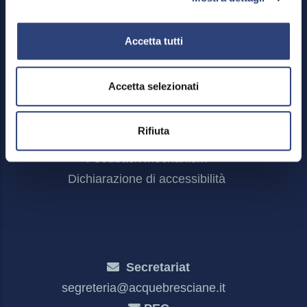
Accetta tutti
Footer
Reserved area
Accetta selezionati
Menu
Credits
Site Map
Rifiuta
Privacy policy and Cookies
Feedback mechanism
Dichiarazione di accessibilità
Secretariat
segreteria@acquebresciane.it