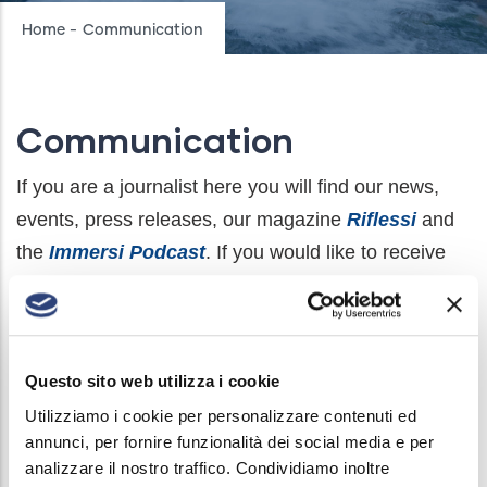
Breadcrumb
Home
-
Communication
Communication
If you are a journalist here you will find our news,
events, press releases, our magazine
Riflessi
and
the
Immersi Podcast
. If you would like to receive
our updates write to
comunicazione@acquebresciane.it
to be added
to the mailing list.
Questo sito web utilizza i cookie
Utilizziamo i cookie per personalizzare contenuti ed
Main
annunci, per fornire funzionalità dei social media e per
News
navigation
analizzare il nostro traffico. Condividiamo inoltre