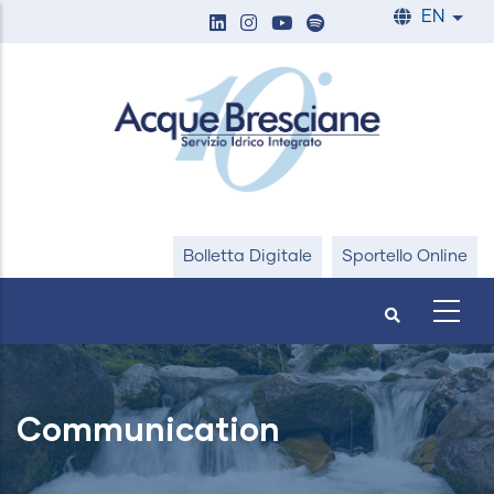
Skip
EN
List
to
main
content
Bolletta Digitale
Sportello Online
Communication