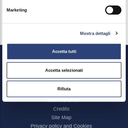
Contributi, sponsorizzazioni e patrocini
Marketing
Press kits and materials
Mostra dettagli
Accetta tutti
Accetta selezionati
Rifiuta
Footer
Reserved area
Menu
Credits
Site Map
Privacy policy and Cookies