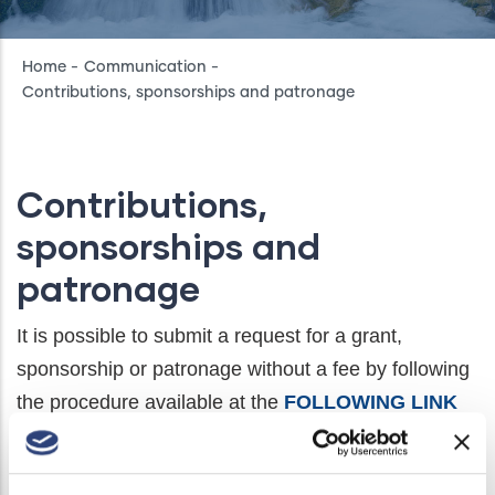
Breadcrumb
Home
-
Communication
-
Contributions, sponsorships and patronage
Contributions,
sponsorships and
patronage
It is possible to submit a request for a grant,
sponsorship or patronage without a fee by following
the procedure available at the
FOLLOWING LINK
The summary of grant acts is available at the
FOLLOWING LINK