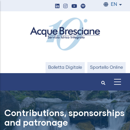
Skip
EN
List
to
main
content
Bolletta Digitale
Sportello Online
Contributions, sponsorships
and patronage