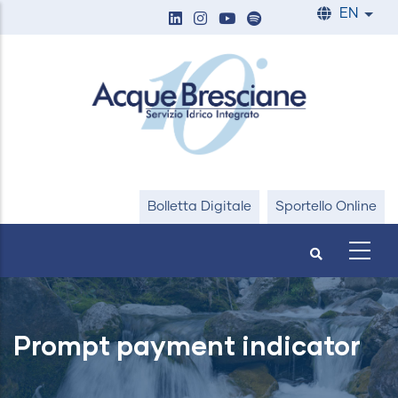
Skip
EN
List
to
main
content
Bolletta Digitale
Sportello Online
Prompt payment indicator