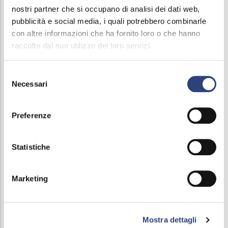
Performance
nostri partner che si occupano di analisi dei dati web,
pubblicità e social media, i quali potrebbero combinarle
Associated bodies
con altre informazioni che ha fornito loro o che hanno
raccolto dal suo utilizzo dei loro servizi.
Activity and procedures
Selezione
Tender and contracts
Necessari
del
consenso
Grants, contributions, subsidies, economic
Preferenze
benefits
Financial statements
Statistiche
Real estate assets
Marketing
Administration audits
Services
Mostra dettagli