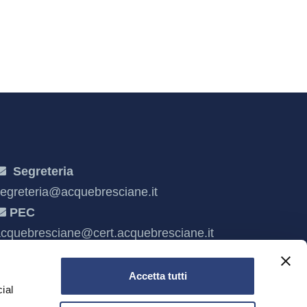
Segreteria
egreteria@acquebresciane.it
PEC
cquebresciane@cert.acquebresciane.it
Accetta tutti
ial