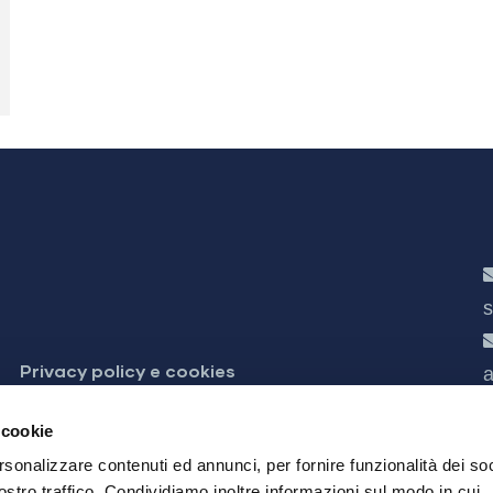
s
Privacy policy e cookies
a
 accessibilità
 cookie
rsonalizzare contenuti ed annunci, per fornire funzionalità dei soc
ostro traffico. Condividiamo inoltre informazioni sul modo in cui