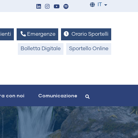
IT
List additiona
ienti
Emergenze
Orario Sportelli
Bolletta Digitale
Sportello Online
a con noi
Comunicazione