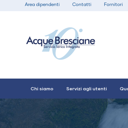
Top
Salta
Area dipendenti
Contatti
Fornitori
bar
al
menu
contenuto
principale
Main
navigation
Chi siamo
Servizi agli utenti
Qua