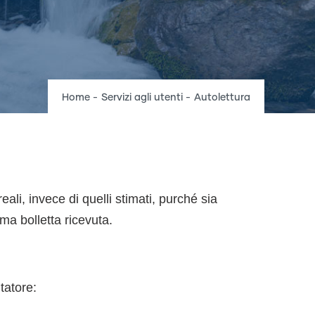
Breadcrumb
Home
-
Servizi agli utenti
-
Autolettura
eali, invece di quelli stimati, purché sia
ima bolletta ricevuta.
tatore: