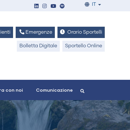
IT
List additiona
ienti
Emergenze
Orario Sportelli
Bolletta Digitale
Sportello Online
a con noi
Comunicazione