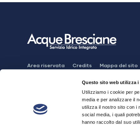
Footer
Area riservata
Credits
Mappa del sito
Menu
Meccanismo di feedback
Dichiarazione di
Questo sito web utilizza i
Utilizziamo i cookie per pe
media e per analizzare il n
utilizza il nostro sito con 
Acque Bresciane S.r.l. SB
social media, i quali potre
hanno raccolto dal suo utili
Sede Legale. Via Cefalonia, 70 - 25124 B
Cap. Soc. € 28.520.874,00 i.v - P.IVA 03