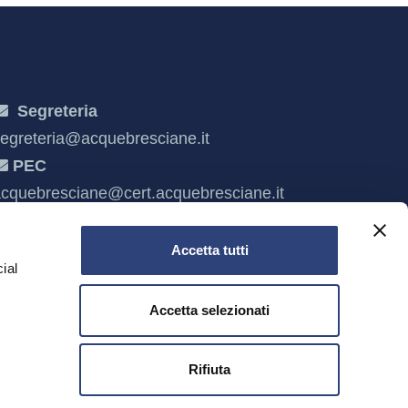
Segreteria
egreteria@acquebresciane.it
PEC
cquebresciane@cert.acquebresciane.it
Accetta tutti
ial
Accetta selezionati
e
Rifiuta
 Brescia e C.F. 03832490985