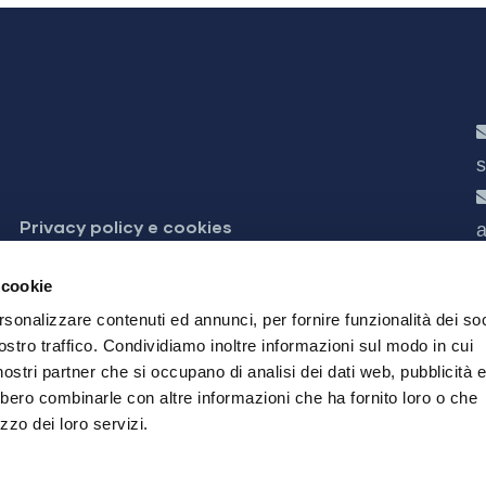
s
Privacy policy e cookies
a
 accessibilità
 cookie
rsonalizzare contenuti ed annunci, per fornire funzionalità dei soc
ostro traffico. Condividiamo inoltre informazioni sul modo in cui
i nostri partner che si occupano di analisi dei dati web, pubblicità 
bbero combinarle con altre informazioni che ha fornito loro o che
zzo dei loro servizi.
rescia
832490985 - REA 566755 - Iscrizione Reg. Imprese di