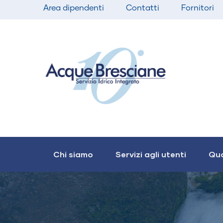
Top
Salta
Area dipendenti
Contatti
Fornitori
bar
al
menu
contenuto
principale
Main
navigation
Chi siamo
Servizi agli utenti
Qua