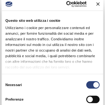
sustainability of our territory and water saving.
Among the initiatives proposed in addition to the
workshops and classroom activities are, by way of
Questo sito web utilizza i cookie
example
Utilizziamo i cookie per personalizzare contenuti ed
annunci, per fornire funzionalità dei social media e per
Trebeschi Prize
analizzare il nostro traffico. Condividiamo inoltre
Alternating school work in according to HR
informazioni sul modo in cui utilizza il nostro sito con i
nostri partner che si occupano di analisi dei dati web,
pubblicità e social media, i quali potrebbero combinarle
con altre informazioni che ha fornito loro o che hanno
raccolto dal suo utilizzo dei loro servizi.
Main
Selezione
Class activities and workshops
navigation
Necessari
del
Plant visits
consenso
Preferenze
Exhibition "Pianeta Blu"