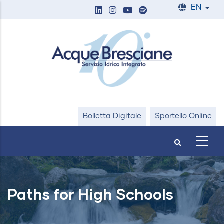
Skip
EN
List
to
main
content
Bolletta Digitale
Sportello Online
Paths for High Schools